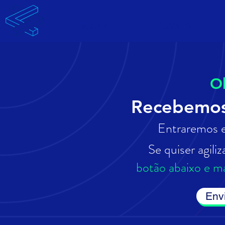
SOBRE
CASES
O
Recebemos 
Entraremos 
Se quiser agili
botão abaixo e 
Env