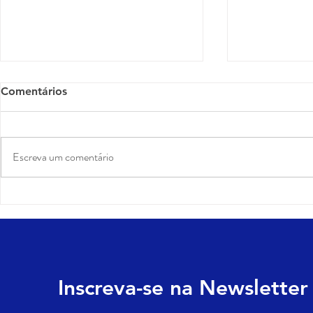
Comentários
Escreva um comentário
Como montar um
Posicionam
planejamento de conteúdo
que Shakira
que atrai, educa e converte
o show da S
clientes
revelam so
de valor
Inscreva-se na Newsletter