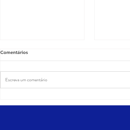
Comentários
Escreva um comentário
Como montar um
Posicionam
planejamento de conteúdo
que Shakira
que atrai, educa e converte
o show da S
clientes
revelam so
de valor