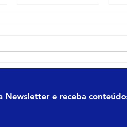
Posicionamento de marca: o
Posi
que Shakira, Ivete Sangalo e
por 
o show da Shakira no Brasil
men
revelam sobre construção
conf
de valor
long
na Newsletter e receba conteúdos