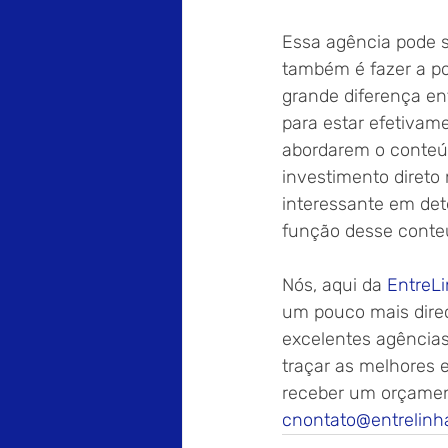
Essa agência pode s
também é fazer a po
grande diferença en
para estar efetivam
abordarem o conteúd
investimento direto
interessante em det
função desse conteú
Nós, aqui da 
EntreL
um pouco mais direc
excelentes agências
traçar as melhores 
receber um orçamen
cnontato@entrelinh