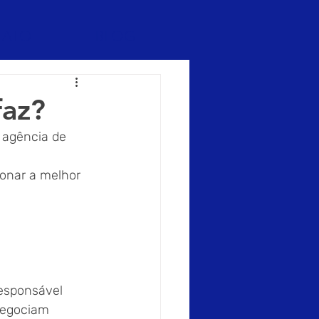
TATO
BLOG
faz?
 agência de 
ionar a melhor 
esponsável 
negociam 