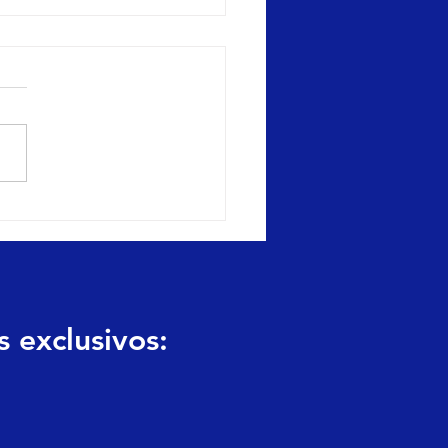
cionamento de marca:
que a consistência de
sagem aumenta
iança (e reduz CAC no
o prazo)
 exclusivos: