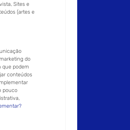
sta, Sites e 
teúdos (artes e 
municação 
omarketing do 
ca que podem 
jar conteúdos 
 implementar 
m pouco 
strativa, 
lementar?