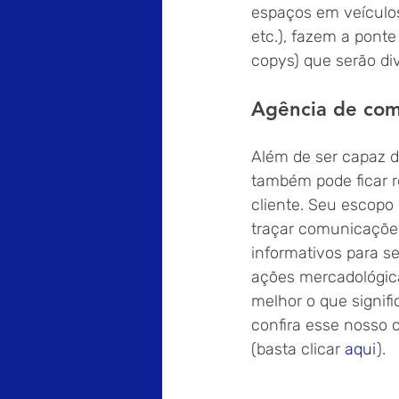
espaços em veículos
etc.), fazem a ponte
copys) que serão di
Agência de com
Além de ser capaz d
também pode ficar r
cliente. Seu escopo
traçar comunicações
informativos para s
ações mercadológica
melhor o que signifi
confira esse nosso 
(basta clicar 
aqui
).