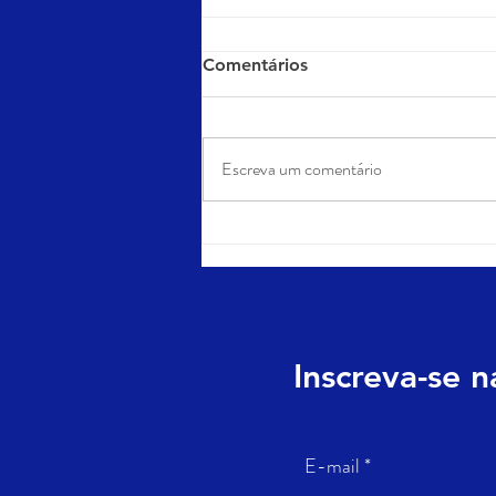
Comentários
Escreva um comentário
Como montar um
planejamento de conteúdo
que atrai, educa e converte
clientes
Inscreva-se 
E-mail