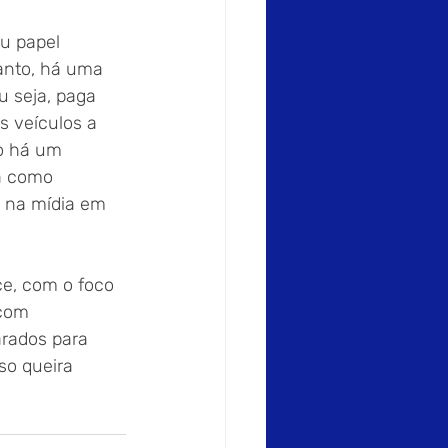
u papel 
anto, há uma 
u seja, paga 
 veículos a 
ão há um 
a como 
 na mídia em 
ce, com o foco 
 com 
arados para 
so queira 