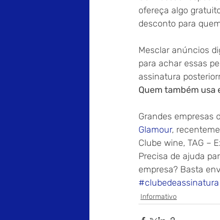
ofereça algo gratui
desconto para quem 
Mesclar anúncios di
para achar essas pes
assinatura posterio
Quem também usa e
Grandes empresas do
Glamour
, recenteme
Clube wine, TAG – Ex
Precisa de ajuda pa
empresa? Basta env
#clubedeassinatura
Informativo