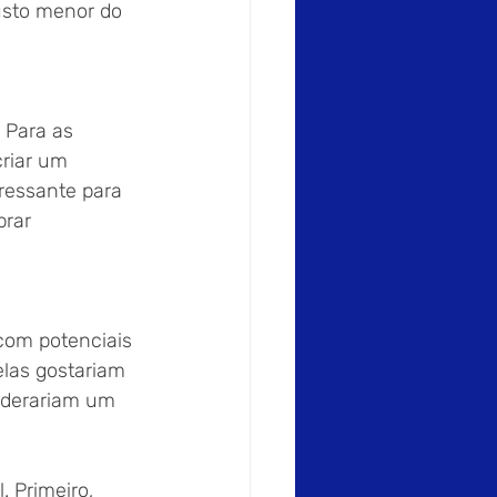
sto menor do 
. Para as 
criar um 
ressante para 
rar 
com potenciais 
elas gostariam 
iderariam um 
 Primeiro, 