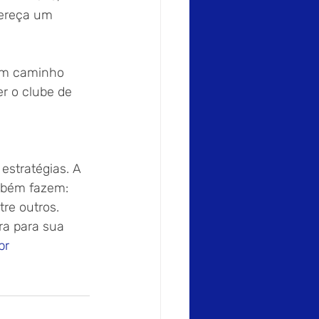
fereça um 
bom caminho 
r o clube de 
stratégias. A 
mbém fazem: 
tre outros.
ra para sua 
br