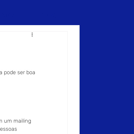
TATO
BLOG
a pode ser boa 
m um mailing 
pessoas 