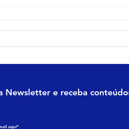
Customer Experience e User
Mark
Experience: qual a
conq
diferença? Qual a
a O
importância?
na Newsletter e receba conteúdos