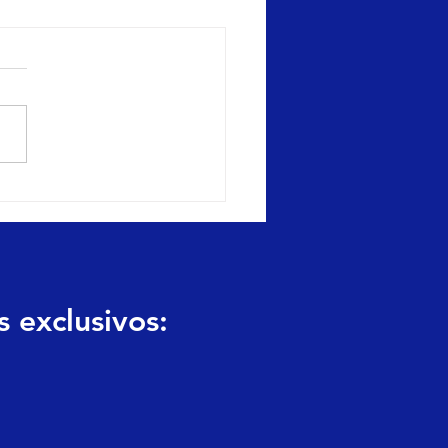
eting jurídico: como
uistar clientes sem ferir
AB?
 exclusivos: