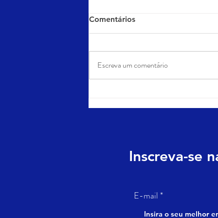
Comentários
Escreva um comentário
Marketing de influência: o
que é e como aplicar?
Inscreva-se 
E-mail