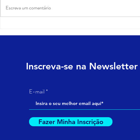
Escreva um comentário
Customer Experience e User
Marketing j
Experience: qual a
conquistar c
diferença? Qual a
a OAB?
importância?
Inscreva-se na Newsletter
E-mail
Fazer Minha Inscrição