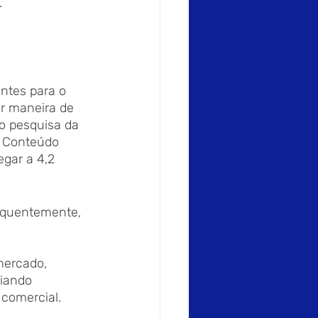
.
ntes para o 
or maneira de 
o pesquisa da 
e Conteúdo 
egar a 4,2 
equentemente, 
ercado, 
iando 
 comercial. 