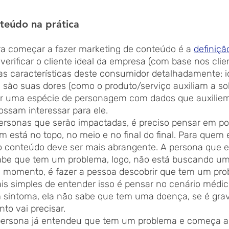
teúdo na prática
ra começar a fazer marketing de conteúdo é a 
definiçã
verificar o cliente ideal da empresa (com base nos clie
 as características deste consumidor detalhadamente: id
 são suas dores (como o produto/serviço auxiliam a sol
riar uma espécie de personagem com dados que auxiliem
ssam interessar para ele. 
ersonas que serão impactadas, é preciso pensar em po
 está no topo, no meio e no final do final. Para quem 
o conteúdo deve ser mais abrangente. A persona que e
sabe que tem um problema, logo, não está buscando um
se momento, é fazer a pessoa descobrir que tem um pro
ais simples de entender isso é pensar no cenário médic
 sintoma, ela não sabe que tem uma doença, se é grav
to vai precisar.
 persona já entendeu que tem um problema e começa a