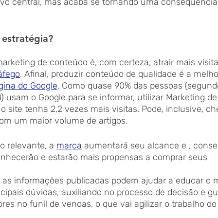
ivo central, mas acaba se tornando uma consequência
 estratégia?
arketing de conteúdo é, com certeza, atrair mais visita
áfego
. Afinal, produzir conteúdo de qualidade é a melh
gina do Google
. Como quase 90% das pessoas (segund
) usam o Google para se informar, utilizar Marketing d
 site tenha 2,2 vezes mais visitas. Pode, inclusive, ch
com um maior volume de artigos.
 relevante, a 
marca
 aumentará seu alcance e , cons
onhecerão e estarão mais propensas a comprar seus 
as informações publicadas podem ajudar a educar o m
cipais dúvidas, auxiliando no processo de decisão e gu
es no funil de vendas, o que vai agilizar o trabalho do