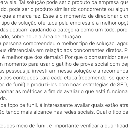
ara ele. Tal solução pode ser o produto da empresa que
do, pode ser o produto similar do concorrente ou algu
 que a marca faz. Esse é o momento de direcionar o c
tipo de solução ofertada pela empresa é a melhor opçã
adas acabam ajudando a categoria como um todo, porq
cado, sobre aquela área de atuação. 
, a persona compreendeu o melhor tipo de solução, agor
us diferenciais em relação aos concorrentes diretos. P
a é melhor que dos demais? Por que o consumidor dever
 momento para usar o gatilho de prova social com de
as pessoas já investiram nessa solução e a recomend
o dos conteúdos para cada etapa (recomenda-se que 
o de funil) e produzi-los com boas estratégias de SEO,
anhar as métricas a fim de avaliar o que está funcion
do. 
e topo de funil, é interessante avaliar quais estão atr
tão tendo mais alcance nas redes sociais. Qual o tipo d
údos meio de funil, é importante verificar a quantidad