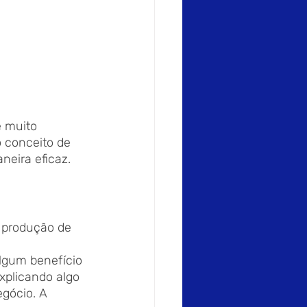
é muito 
 conceito de 
neira eficaz.
 produção de 
lgum benefício 
xplicando algo 
gócio. A 