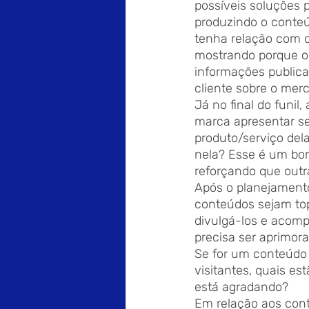
possíveis soluções p
produzindo o conteú
tenha relação com o
mostrando porque o 
informações public
cliente sobre o mer
Já no final do funil
marca apresentar se
produto/serviço del
nela? Esse é um bom
reforçando que outr
Após o planejament
conteúdos sejam top
divulgá-los e acomp
precisa ser aprimora
Se for um conteúdo d
visitantes, quais es
está agradando?
Em relação aos conte