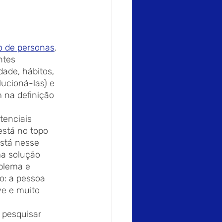
o de personas
. 
ntes 
ade, hábitos, 
ucioná-las) e 
 na definição 
tenciais 
está no topo 
stá nesse 
a solução 
blema e 
o: a pessoa 
e e muito 
 pesquisar 