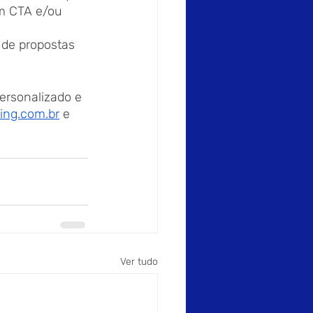
am CTA e/ou 
 de propostas 
ersonalizado e 
ing.com.br
 e 
Ver tudo