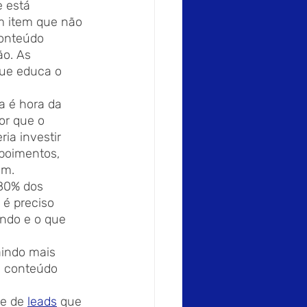
 está 
m item que não 
onteúdo 
o. As 
ue educa o 
a é hora da 
or que o 
ia investir 
poimentos, 
am. 
80% dos 
 é preciso 
ando e o que 
aindo mais 
e conteúdo 
e de 
leads
 que 